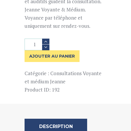
et auditifs guident la consultation.
Jeanne Voyante & Médium.
Voyance par téléphone et
uniquement sur rendez-vous.
quantité
de
Voyance
AJOUTER AU PANIER
de
60
Catégorie :
Consultations Voyante
minutes
et médium Jeanne
Product ID:
192
DESCRIPTION