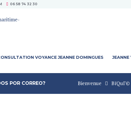
M
06 58 74 32 30
CONSULTATION VOYANCE JEANNE DOMINGUES
JEANNE
Bienvenue
ВїQuГ© e
IDOS POR CORREO?