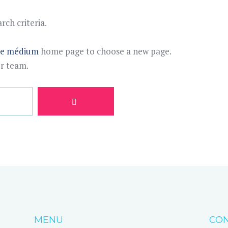
ch criteria.
te médium
home page to choose a new page.
ur team.
MENU
CON