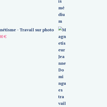
étisme - Travail sur photo
00
€