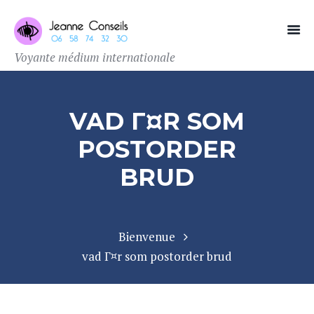
Voyante médium internationale
VAD Г¤R SOM
POSTORDER
BRUD
Bienvenue
vad Г¤r som postorder brud