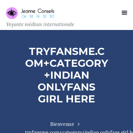
Voyante médium internationale
TRYFANSME.C
OM+CATEGORY
+INDIAN
ONLYFANS
GIRL HERE
Bienvenue
tryfansme.com+category+indian onlyfans girl h