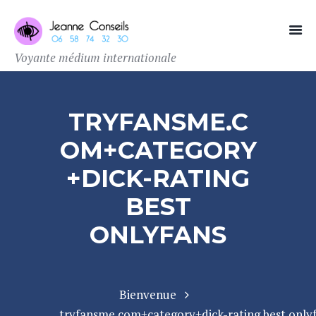
Voyante médium internationale
TRYFANSME.C
OM+CATEGORY
+DICK-RATING
BEST
ONLYFANS
Bienvenue
tryfansme.com+category+dick-rating best only