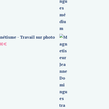
étisme - Travail sur photo
00
€