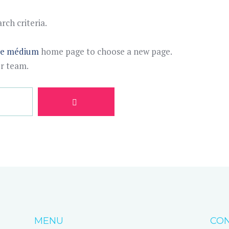
ch criteria.
te médium
home page to choose a new page.
ur team.
MENU
CON