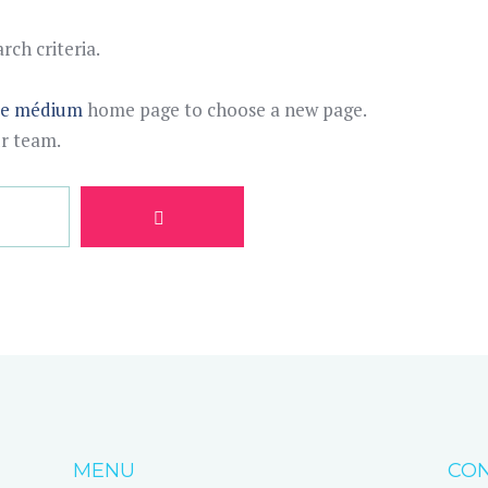
ch criteria.
te médium
home page to choose a new page.
ur team.
MENU
CON