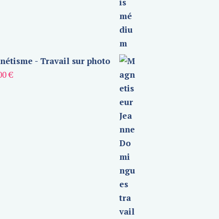
étisme - Travail sur photo
00
€