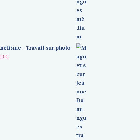
étisme - Travail sur photo
00
€