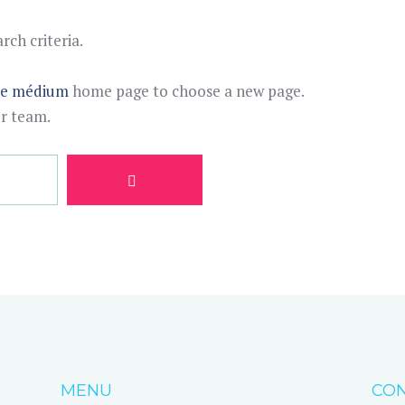
ch criteria.
te médium
home page to choose a new page.
ur team.
MENU
CON