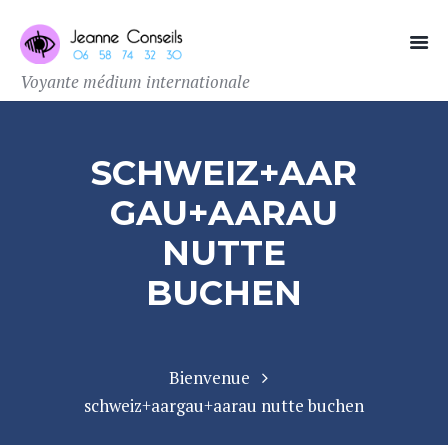
Voyante médium internationale
SCHWEIZ+AAR
GAU+AARAU
NUTTE
BUCHEN
Bienvenue
schweiz+aargau+aarau nutte buchen