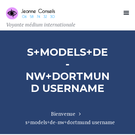
Voyante médium internationale
S+MODELS+DE
-
NW+DORTMUN
D USERNAME
Bienvenue
s+models+de-nw+dortmund username