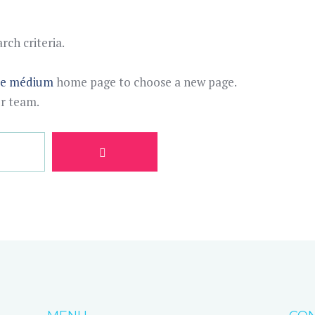
ch criteria.
te médium
home page to choose a new page.
ur team.