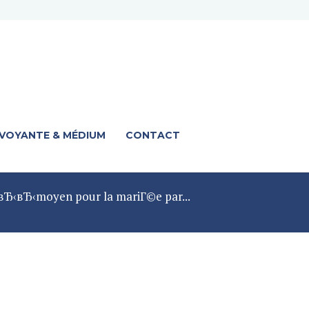
 VOYANTE & MÉDIUM
CONTACT
 вЂ‹вЂ‹moyen pour la mariГ©e par...