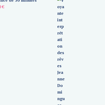
nce de 30 minutes
0
€