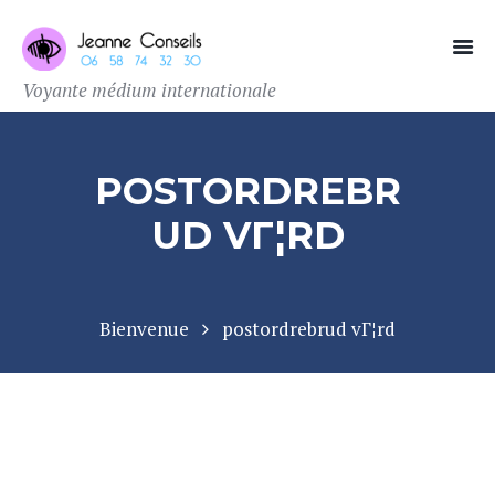
Voyante médium internationale
POSTORDREBR
UD VГ¦RD
Bienvenue
postordrebrud vГ¦rd