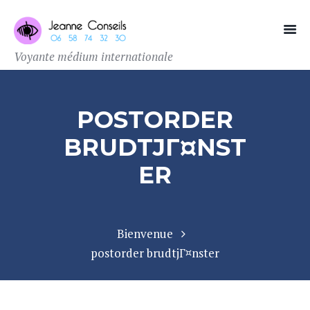
Voyante médium internationale
POSTORDER
BRUDTJГ¤NST
ER
Bienvenue
postorder brudtjГ¤nster