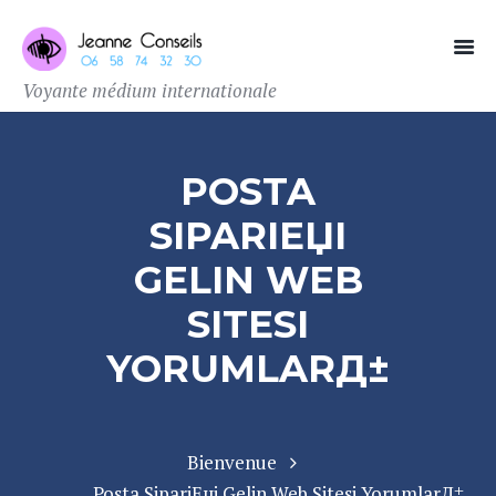
Voyante médium internationale
POSTA
SIPARIЕЏI
GELIN WEB
SITESI
YORUMLARД±
Bienvenue
Posta SipariЕџi Gelin Web Sitesi YorumlarД±