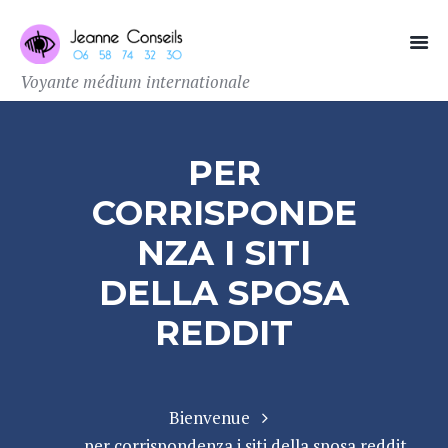
Voyante médium internationale
PER
CORRISPONDE
NZA I SITI
DELLA SPOSA
REDDIT
Bienvenue
per corrispondenza i siti della sposa reddit