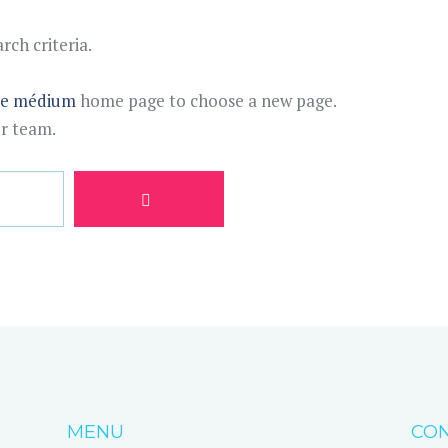
ch criteria.
te médium
home page to choose a new page.
ur team.
MENU
CON