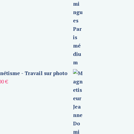
étisme - Travail sur photo
00
€