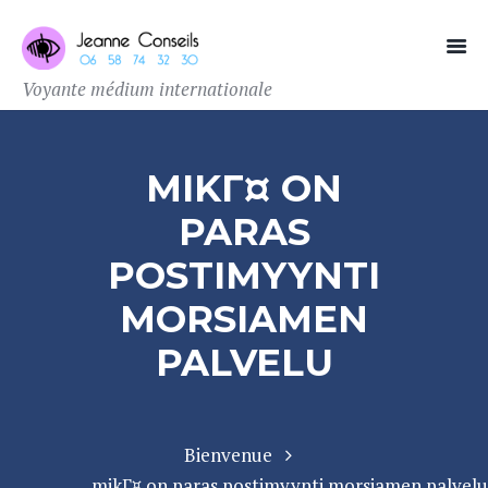
Voyante médium internationale
MIKГ¤ ON
PARAS
POSTIMYYNTI
MORSIAMEN
PALVELU
Bienvenue
mikГ¤ on paras postimyynti morsiamen palvelu