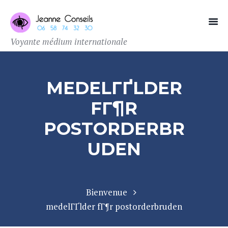
Voyante médium internationale
MEDELГҐLDER
FГ¶R
POSTORDERBR
UDEN
Bienvenue
medelГҐlder fГ¶r postorderbruden