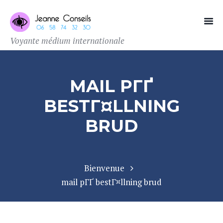
Voyante médium internationale
MAIL PГҐ
BESTГ¤LLNING
BRUD
Bienvenue
mail pГҐ bestГ¤llning brud