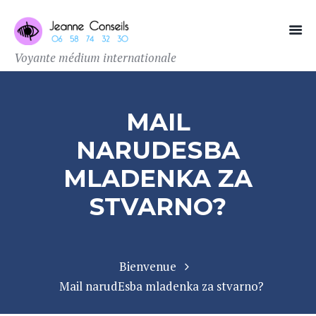
Voyante médium internationale
MAIL
NARUDЕЅBA
MLADENKA ZA
STVARNO?
Bienvenue
Mail narudЕѕba mladenka za stvarno?