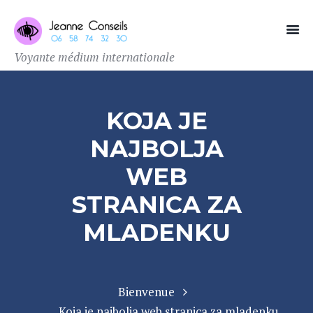
Voyante médium internationale
KOJA JE
NAJBOLJA
WEB
STRANICA ZA
MLADENKU
Bienvenue
Koja je najbolja web stranica za mladenku