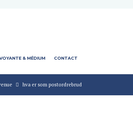
 VOYANTE & MÉDIUM
CONTACT
venue
hva er som postordrebrud