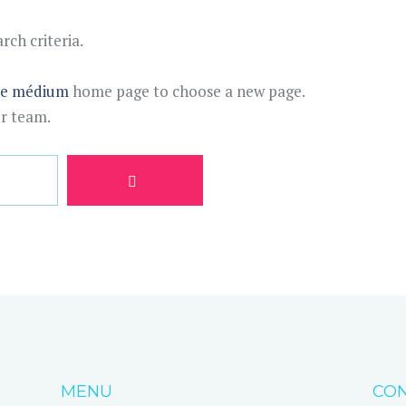
ch criteria.
te médium
home page to choose a new page.
ur team.
MENU
CON