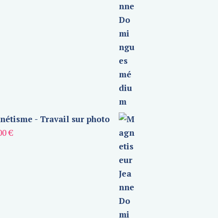
étisme - Travail sur photo
00
€