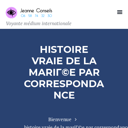
Voyante médium internationale
HISTOIRE
VRAIE DE LA
MARIГ©E PAR
CORRESPONDA
NCE
Bienvenue
histoire vraie de la mariГ©e par correspondanc