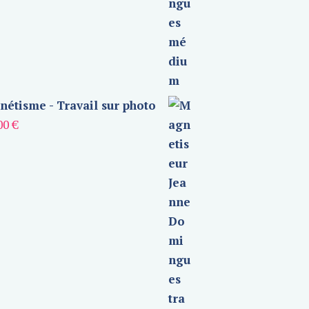
étisme - Travail sur photo
00
€