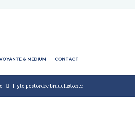
 VOYANTE & MÉDIUM
CONTACT
e
Г¦gte postordre brudehistorier