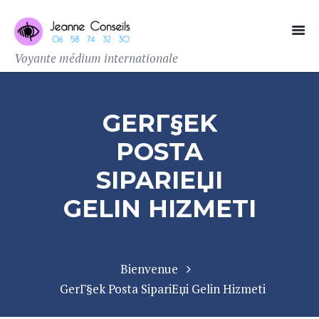
Voyante médium internationale
GERГ§EK
POSTA
SIPARIЕЏI
GELIN HIZMETI
Bienvenue
GerГ§ek Posta SipariЕџi Gelin Hizmeti