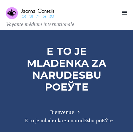
Voyante médium internationale
Е TO JE
MLADENKA ZA
NARUDЕЅBU
POЕЎTE
Bienvenue
Е to je mladenka za narudЕѕbu poЕЎte