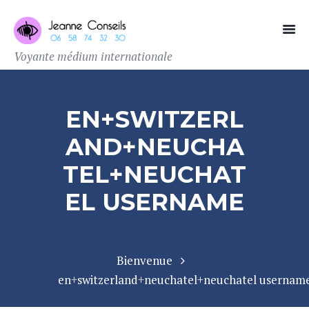
Voyante médium internationale
EN+SWITZERL
AND+NEUCHA
TEL+NEUCHAT
EL USERNAME
Bienvenue
en+switzerland+neuchatel+neuchatel usernam