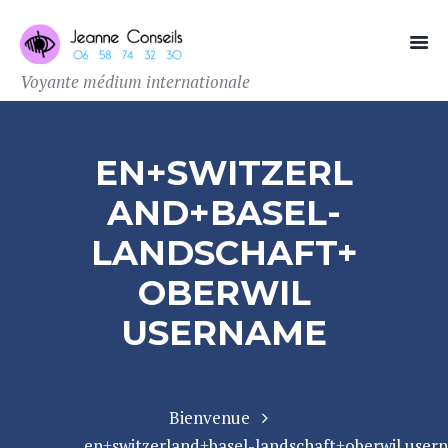
Voyante médium internationale
EN+SWITZERL
AND+BASEL-
LANDSCHAFT+
OBERWIL
USERNAME
Bienvenue
en+switzerland+basel-landschaft+oberwil user