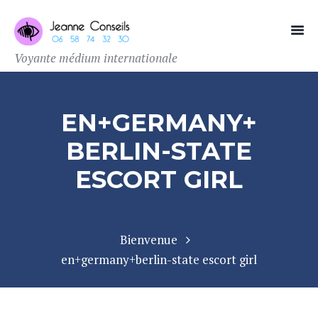
Voyante médium internationale
EN+GERMANY+
BERLIN-STATE
ESCORT GIRL
Bienvenue
en+germany+berlin-state escort girl