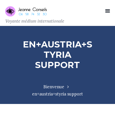
Voyante médium internationale
EN+AUSTRIA+S
TYRIA
SUPPORT
Bienvenue
en+austria+styria support