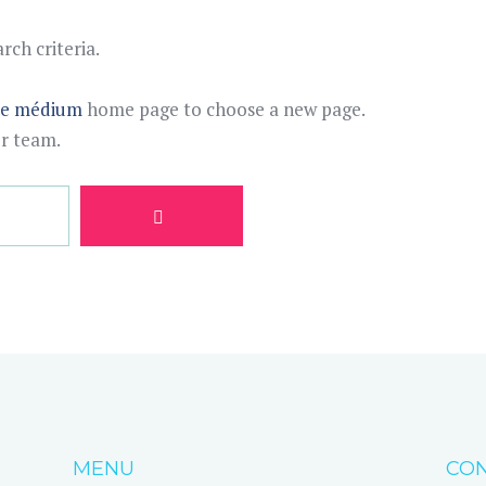
ch criteria.
te médium
home page to choose a new page.
ur team.
MENU
CON