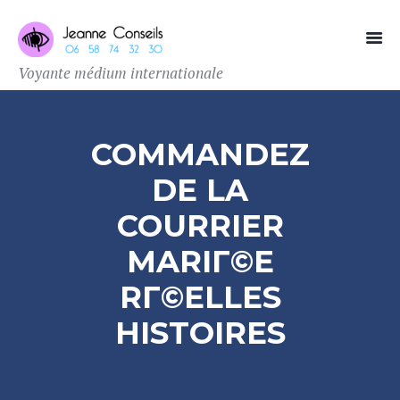
Voyante médium internationale
COMMANDEZ
DE LA
COURRIER
MARIГ©E
RГ©ELLES
HISTOIRES