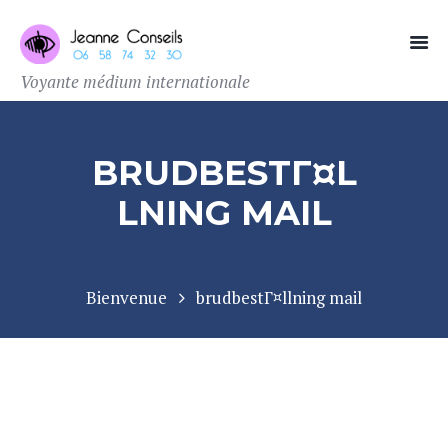
Voyante médium internationale
BRUDBESTГ¤L
LNING MAIL
Bienvenue
brudbestГ¤llning mail