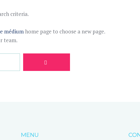
ch criteria.
te médium
home page to choose a new page.
ur team.
MENU
CON