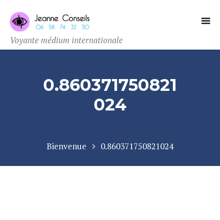
Voyante médium internationale
0.860371750821
024
Bienvenue
0.860371750821024